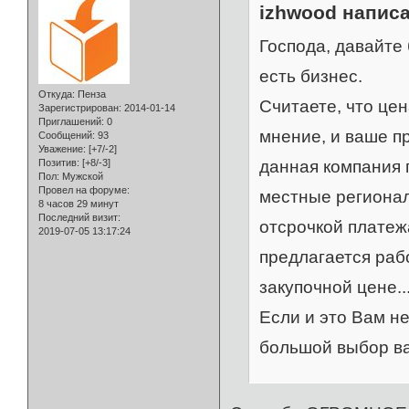
izhwood написа
Господа, давайте
есть бизнес.
Откуда:
Пенза
Считаете, что цен
Зарегистрирован
: 2014-01-14
Приглашений:
0
мнение, и ваше пр
Сообщений:
93
Уважение:
[+7/-2]
данная компания г
Позитив:
[+8/-3]
Пол:
Мужской
Провел на форуме:
местные региональ
8 часов 29 минут
Последний визит:
отсрочкой платежа
2019-07-05 13:17:24
предлагается раб
закупочной цене..
Если и это Вам не
большой выбор ва