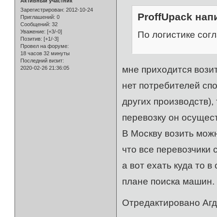
Активный участник
Зарегистрирован
: 2012-10-24
ProffUpack напи
Приглашений:
0
Сообщений:
32
Уважение:
[+3/-0]
По логистике сог
Позитив:
[+1/-3]
Провел на форуме:
18 часов 32 минуты
Последний визит:
мне приходится возит
2020-02-26 21:36:05
нет потребителей спо
других производств),
перевозку он осущес
В Москву возить можн
что все перевозчики 
а вот ехать куда то 
плане поиска машин.
Отредактировано Агда