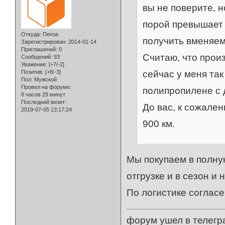
вы не поверите, н
порой превышает и
Откуда:
Пенза
получить вменяему
Зарегистрирован
: 2014-01-14
Приглашений:
0
Считаю, что прои
Сообщений:
93
Уважение:
[+7/-2]
сейчас у меня так
Позитив:
[+8/-3]
Пол:
Мужской
Провел на форуме:
полипропилене с 
8 часов 29 минут
Последний визит:
До вас, к сожален
2019-07-05 13:17:24
900 км.
Мы покупаем в полную
отгрузке и в сезон и 
По логистике согласе
форум ушел в телегр