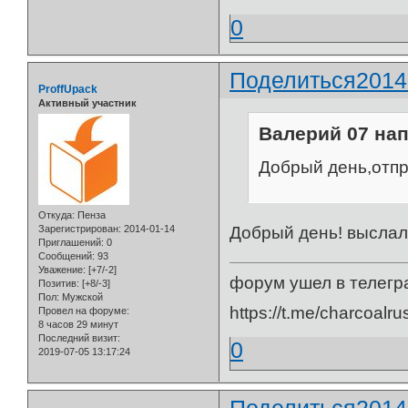
0
Поделиться
2014
ProffUpack
Активный участник
Валерий 07 нап
Добрый день,отпр
Откуда:
Пенза
Добрый день! высла
Зарегистрирован
: 2014-01-14
Приглашений:
0
Сообщений:
93
Уважение:
[+7/-2]
форум ушел в телегр
Позитив:
[+8/-3]
Пол:
Мужской
https://t.me/charcoalru
Провел на форуме:
8 часов 29 минут
Последний визит:
0
2019-07-05 13:17:24