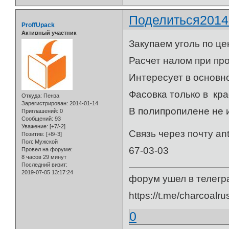
Поделиться
2014
ProffUpack
Активный участник
Закупаем уголь по це
Расчет налом при пр
Интересует в основно
Фасовка только в кра
Откуда:
Пенза
Зарегистрирован
: 2014-01-14
В полипропилене не 
Приглашений:
0
Сообщений:
93
Уважение:
[+7/-2]
Связь через почту an
Позитив:
[+8/-3]
Пол:
Мужской
67-03-03
Провел на форуме:
8 часов 29 минут
Последний визит:
2019-07-05 13:17:24
форум ушел в телегр
https://t.me/charcoalru
0