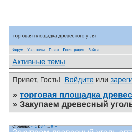
торговая площадка древесного угля
Форум
Участники
Поиск
Регистрация
Войти
Активные темы
Привет, Гость!
Войдите
или
зарег
»
торговая площадка древес
»
Закупаем древесный угол
Страница:
«
1
2
3
4
…
8
»