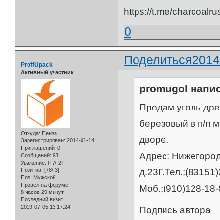
https://t.me/charcoalru
0
Поделиться
2014
ProffUpack
Активный участник
promugol напис
Продам уголь дре
березовый в п/п ме
Откуда:
Пенза
дворе.
Зарегистрирован
: 2014-01-14
Приглашений:
0
Адрес: Нижегород
Сообщений:
93
Уважение:
[+7/-2]
д.23Г.Тел.:(83151
Позитив:
[+8/-3]
Пол:
Мужской
Провел на форуме:
Моб.:(910)128-18-8
8 часов 29 минут
Последний визит:
2019-07-05 13:17:24
Подпись автора