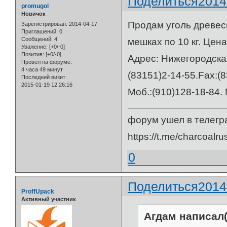
Поделиться
2014
promugol
Новичок
Продам уголь древес
Зарегистрирован
: 2014-04-17
Приглашений:
0
Сообщений:
4
мешках по 10 кг. Цена
Уважение:
[+0/-0]
Позитив:
[+0/-0]
Адрес: Нижегородская
Провел на форуме:
4 часа 49 минут
(83151)2-14-55.Fax:(
Последний визит:
2015-01-19 12:26:16
Моб.:(910)128-18-84. 
форум ушел в телегр
https://t.me/charcoalru
0
Поделиться
2014
ProffUpack
Активный участник
Агдам написал(