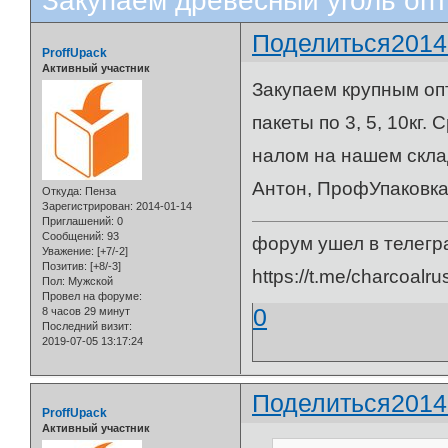
Закупаем древесный уголь оп
Поделиться
2014
ProffUpack
Активный участник
Закупаем крупным оп
пакеты по 3, 5, 10кг
налом на нашем склад
Антон, ПрофУпаковка
Откуда:
Пенза
Зарегистрирован
: 2014-01-14
Приглашений:
0
Сообщений:
93
форум ушел в телегр
Уважение:
[+7/-2]
Позитив:
[+8/-3]
https://t.me/charcoalru
Пол:
Мужской
Провел на форуме:
0
8 часов 29 минут
Последний визит:
2019-07-05 13:17:24
Поделиться
2014
ProffUpack
Активный участник