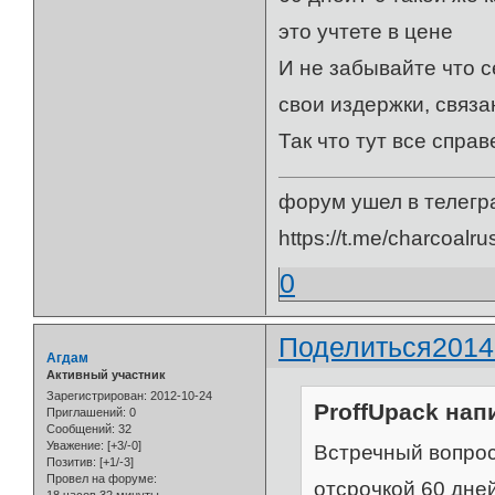
это учтете в цене
И не забывайте что 
свои издержки, связ
Так что тут все спра
форум ушел в телегр
https://t.me/charcoalru
0
Поделиться
2014
Агдам
Активный участник
Зарегистрирован
: 2012-10-24
ProffUpack напи
Приглашений:
0
Сообщений:
32
Уважение:
[+3/-0]
Встречный вопрос 
Позитив:
[+1/-3]
Провел на форуме:
отсрочкой 60 дней