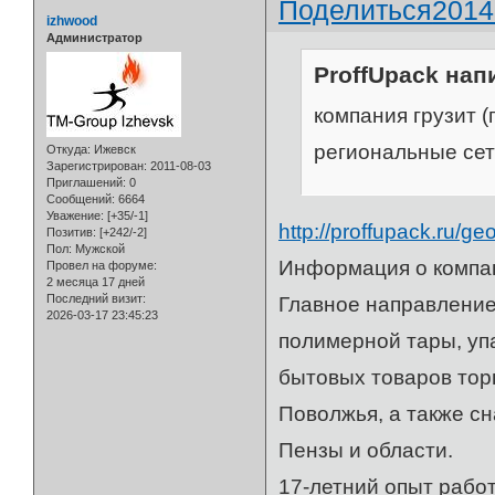
Поделиться
2014
izhwood
Администратор
ProffUpack напи
компания грузит (
региональные сетк
Откуда:
Ижевск
Зарегистрирован
: 2011-08-03
Приглашений:
0
Сообщений:
6664
Уважение:
[+35/-1]
http://proffupack.ru/g
Позитив:
[+242/-2]
Пол:
Мужской
Информация о компа
Провел на форуме:
2 месяца 17 дней
Последний визит:
Главное направление
2026-03-17 23:45:23
полимерной тары, уп
бытовых товаров тор
Поволжья, а также с
Пензы и области.
17-летний опыт рабо