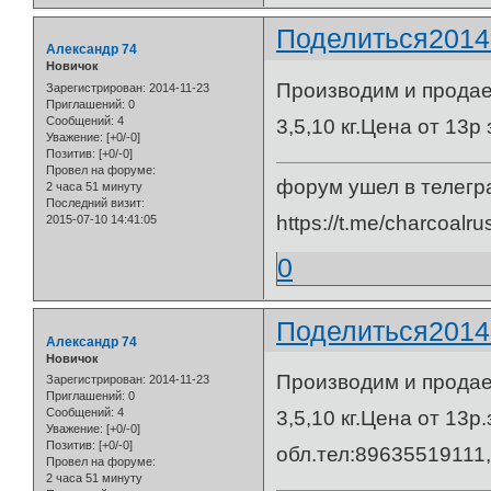
Поделиться
2014
Александр 74
Новичок
Производим и продае
Зарегистрирован
: 2014-11-23
Приглашений:
0
Сообщений:
4
3,5,10 кг.Цена от 13р з
Уважение:
[+0/-0]
Позитив:
[+0/-0]
Провел на форуме:
форум ушел в телегр
2 часа 51 минуту
Последний визит:
https://t.me/charcoalru
2015-07-10 14:41:05
0
Поделиться
2014
Александр 74
Новичок
Производим и продае
Зарегистрирован
: 2014-11-23
Приглашений:
0
Сообщений:
4
3,5,10 кг.Цена от 13
Уважение:
[+0/-0]
Позитив:
[+0/-0]
обл.тел:89635519111,
Провел на форуме:
2 часа 51 минуту