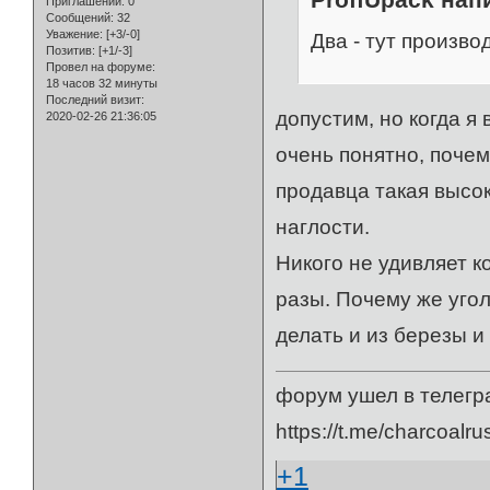
Приглашений:
0
Сообщений:
32
Уважение:
[+3/-0]
Два - тут произво
Позитив:
[+1/-3]
Провел на форуме:
18 часов 32 минуты
Последний визит:
допустим, но когда я 
2020-02-26 21:36:05
очень понятно, почем
продавца такая высо
наглости.
Никого не удивляет к
разы. Почему же угол
делать и из березы и 
форум ушел в телегр
https://t.me/charcoalru
+1