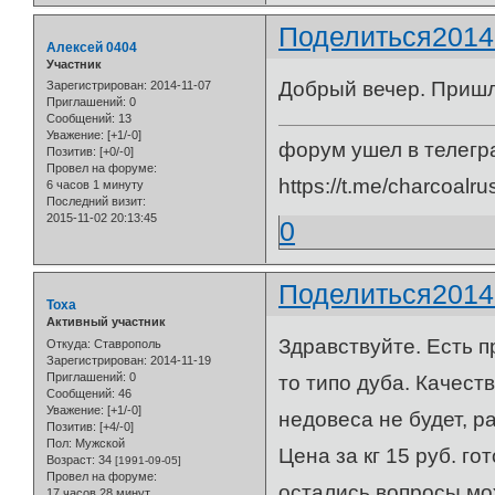
Поделиться
2014
Алексей 0404
Участник
Добрый вечер. Пришл
Зарегистрирован
: 2014-11-07
Приглашений:
0
Сообщений:
13
Уважение:
[+1/-0]
форум ушел в телегр
Позитив:
[+0/-0]
Провел на форуме:
https://t.me/charcoalru
6 часов 1 минуту
Последний визит:
2015-11-02 20:13:45
0
Поделиться
2014
Toxa
Активный участник
Здравствуйте. Есть п
Откуда:
Ставрополь
Зарегистрирован
: 2014-11-19
Приглашений:
0
то типо дуба. Качеств
Сообщений:
46
Уважение:
[+1/-0]
недовеса не будет, р
Позитив:
[+4/-0]
Пол:
Мужской
Цена за кг 15 руб. г
Возраст:
34
[1991-09-05]
Провел на форуме:
остались вопросы мо
17 часов 28 минут