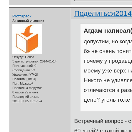
Поделиться
2014
ProffUpack
Активный участник
Агдам написал(
допустим, но когд
бэ не очень понят
Откуда:
Пенза
почему у продавц
Зарегистрирован
: 2014-01-14
Приглашений:
0
моему уже верх н
Сообщений:
93
Уважение:
[+7/-2]
Никого не удивляе
Позитив:
[+8/-3]
Пол:
Мужской
Провел на форуме:
отличаются в разы
8 часов 29 минут
Последний визит:
цене? уголь тоже 
2019-07-05 13:17:24
Встречный вопрос - с
60 дней? с такой же к