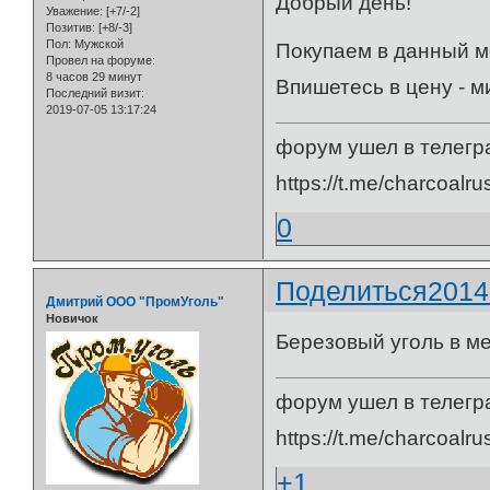
Добрый день!
Уважение:
[+7/-2]
Позитив:
[+8/-3]
Пол:
Мужской
Покупаем в данный мо
Провел на форуме:
8 часов 29 минут
Впишетесь в цену - 
Последний визит:
2019-07-05 13:17:24
форум ушел в телегр
https://t.me/charcoalru
0
Поделиться
2014
Дмитрий ООО "ПромУголь"
Новичок
Березовый уголь в меш
форум ушел в телегр
https://t.me/charcoalru
+1