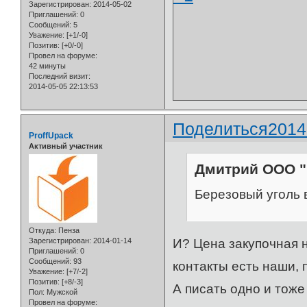
Зарегистрирован
: 2014-05-02
Приглашений:
0
Сообщений:
5
Уважение:
[+1/-0]
Позитив:
[+0/-0]
Провел на форуме:
42 минуты
Последний визит:
2014-05-05 22:13:53
Поделиться
2014
ProffUpack
Активный участник
Дмитрий ООО "
Березовый уголь в
Откуда:
Пенза
И? Цена закупочная 
Зарегистрирован
: 2014-01-14
Приглашений:
0
Сообщений:
93
контакты есть наши, 
Уважение:
[+7/-2]
Позитив:
[+8/-3]
А писать одно и тоже
Пол:
Мужской
Провел на форуме: