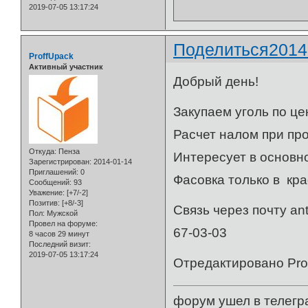
2019-07-05 13:17:24
Поделиться
2014
ProffUpack
Активный участник
Добрый день!
Закупаем уголь по ц
Расчет налом при про
Откуда:
Пенза
Интересует в основн
Зарегистрирован
: 2014-01-14
Приглашений:
0
Фасовка только в кр
Сообщений:
93
Уважение:
[+7/-2]
Позитив:
[+8/-3]
Связь через почту an
Пол:
Мужской
Провел на форуме:
67-03-03
8 часов 29 минут
Последний визит:
2019-07-05 13:17:24
Отредактировано Prof
форум ушел в телегр