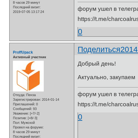
8 часов 29 минут
Последний визит:
форум ушел в телегр
2019-07-05 13:17:24
https://t.me/charcoalru
0
Поделиться
2014
ProffUpack
Активный участник
Добрый день!
Актуально, закупаем
форум ушел в телегр
Откуда:
Пенза
Зарегистрирован
: 2014-01-14
https://t.me/charcoalru
Приглашений:
0
Сообщений:
93
Уважение:
[+7/-2]
0
Позитив:
[+8/-3]
Пол:
Мужской
Провел на форуме:
8 часов 29 минут
Последний визит: