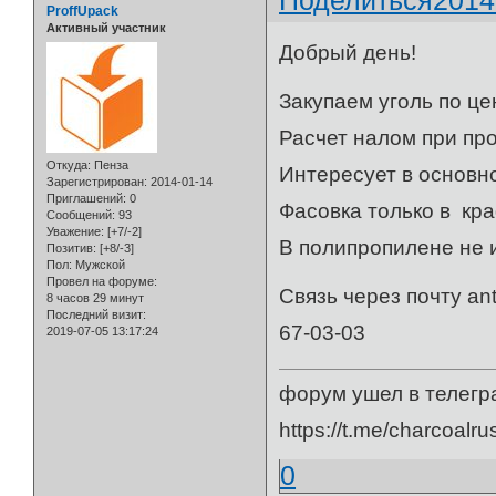
Поделиться
2014
ProffUpack
Активный участник
Добрый день!
Закупаем уголь по це
Расчет налом при пр
Откуда:
Пенза
Интересует в основно
Зарегистрирован
: 2014-01-14
Приглашений:
0
Фасовка только в кра
Сообщений:
93
Уважение:
[+7/-2]
В полипропилене не 
Позитив:
[+8/-3]
Пол:
Мужской
Провел на форуме:
Связь через почту an
8 часов 29 минут
Последний визит:
67-03-03
2019-07-05 13:17:24
форум ушел в телегр
https://t.me/charcoalru
0