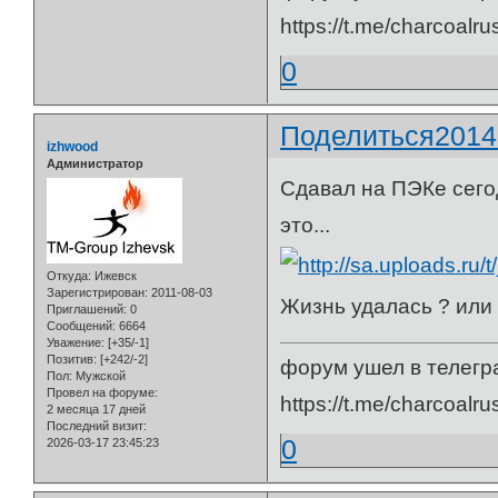
https://t.me/charcoalru
0
Поделиться
2014
izhwood
Администратор
Сдавал на ПЭКе сегод
это...
Откуда:
Ижевск
Зарегистрирован
: 2011-08-03
Жизнь удалась ? или 
Приглашений:
0
Сообщений:
6664
Уважение:
[+35/-1]
Позитив:
[+242/-2]
форум ушел в телегр
Пол:
Мужской
Провел на форуме:
https://t.me/charcoalru
2 месяца 17 дней
Последний визит:
0
2026-03-17 23:45:23