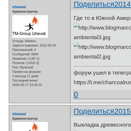
Поделиться
2014
izhwood
Администратор
Где то в Южной Амер
Откуда:
Ижевск
Зарегистрирован
: 2011-08-03
Приглашений:
0
Сообщений:
6664
Уважение:
[+35/-1]
Позитив:
[+242/-2]
Пол:
Мужской
форум ушел в телегр
Провел на форуме:
2 месяца 17 дней
Последний визит:
https://t.me/charcoalru
2026-03-17 23:45:23
0
Поделиться
2015
izhwood
Администратор
Выкладка древесного 