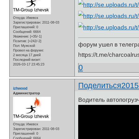
Откуда:
Ижевск
Зарегистрирован
: 2011-08-03
Приглашений:
0
Сообщений:
6664
Уважение:
[+35/-1]
Позитив:
[+242/-2]
форум ушел в телегр
Пол:
Мужской
Провел на форуме:
https://t.me/charcoalru
2 месяца 17 дней
Последний визит:
2026-03-17 23:45:23
0
Поделиться
2015
izhwood
Администратор
Водитель автопогруз
Откуда:
Ижевск
Зарегистрирован
: 2011-08-03
Приглашений:
0
Сообщений:
6664