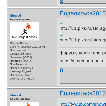
Поделиться
2015
izhwood
Администратор
Откуда:
Ижевск
Зарегистрирован
: 2011-08-03
Приглашений:
0
форум ушел в телегр
Сообщений:
6664
Уважение:
[+35/-1]
https://t.me/charcoalru
Позитив:
[+242/-2]
Пол:
Мужской
Провел на форуме:
0
2 месяца 17 дней
Последний визит:
2026-03-17 23:45:23
Поделиться
2015
izhwood
Администратор
http://tvwbb.com/sho