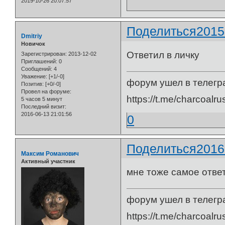
2019-10-26 20:07:57
Поделиться
2015
Dmitriy
Новичок
Ответил в личку
Зарегистрирован
: 2013-12-02
Приглашений:
0
Сообщений:
4
Уважение:
[+1/-0]
форум ушел в телегр
Позитив:
[+0/-0]
Провел на форуме:
https://t.me/charcoalru
5 часов 5 минут
Последний визит:
2016-06-13 21:01:56
0
Поделиться
2016
Максим Романович
Активный участник
мне тоже самое ответ
форум ушел в телегр
https://t.me/charcoalru