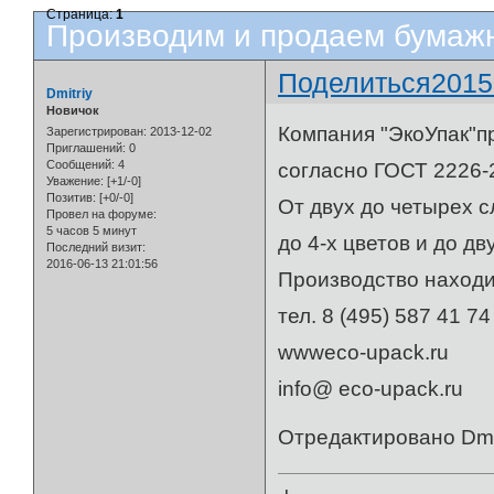
Страница:
1
Производим и продаем бумаж
Поделиться
2015
Dmitriy
Новичок
Компания "ЭкоУпак"п
Зарегистрирован
: 2013-12-02
Приглашений:
0
Сообщений:
4
согласно ГОСТ 2226-
Уважение:
[+1/-0]
Позитив:
[+0/-0]
От двух до четырех 
Провел на форуме:
5 часов 5 минут
до 4-х цветов и до дв
Последний визит:
2016-06-13 21:01:56
Производство находи
тел. 8 (495) 587 41 74
wwweco-upack.ru
info@ eco-upack.ru
Отредактировано Dmit