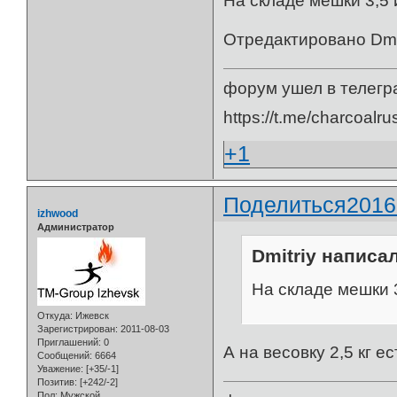
На складе мешки 3,5 
Отредактировано Dmit
форум ушел в телегр
https://t.me/charcoalru
+1
Поделиться
2016
izhwood
Администратор
Dmitriy написал
На складе мешки 3
Откуда:
Ижевск
Зарегистрирован
: 2011-08-03
Приглашений:
0
А на весовку 2,5 кг е
Сообщений:
6664
Уважение:
[+35/-1]
Позитив:
[+242/-2]
Пол:
Мужской