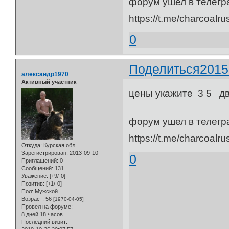
форум ушел в телегр
https://t.me/charcoalru
0
Поделиться
2015
александр1970
Активный участник
цены укажите 3 5 дв
форум ушел в телегр
https://t.me/charcoalru
Откуда:
Курская обл
Зарегистрирован
: 2013-09-10
0
Приглашений:
0
Сообщений:
131
Уважение:
[+9/-0]
Позитив:
[+1/-0]
Пол:
Мужской
Возраст:
56
[1970-04-05]
Провел на форуме:
8 дней 18 часов
Последний визит: