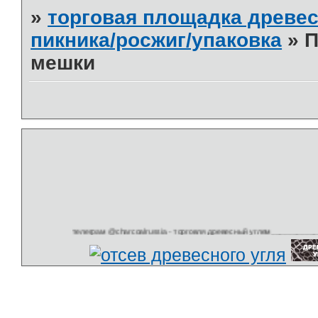
»
торговая площадка древес
пикника/росжиг/упаковка
»
П
мешки
телеграм @charcoalrussia - торговля древесный углем______________