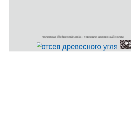
телеграм @charcoalrussia - торговля древесный углем_______