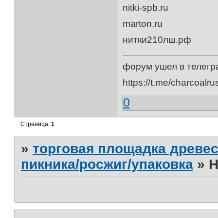
nitki-spb.ru
marton.ru
нитки210лш.рф
форум ушел в телегр
https://t.me/charcoalru
0
Страница:
1
»
торговая площадка древес
пикника/росжиг/упаковка
»
Н