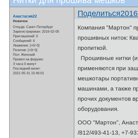
Нитки для прошива мешков
Поделиться
2016
Анастасия22
Новичок
Компания "Мартон" п
Откуда:
Санкт-Петербург
Зарегистрирован
: 2016-02-05
Приглашений:
0
прошивных ниток: Кв
Сообщений:
6
Уважение:
[+0/-0]
пропиткой.
Позитив:
[+0/-0]
Пол:
Женский
Прошивные нитки (и
Провел на форуме:
3 часа 0 минут
применяются при заш
Последний визит:
2021-05-31 15:46:01
мешкотары портатив
машинами, а также пр
прочих документов в
оборудования.
ООО "Мартон", Анас
/812/493-41-13, +7-93