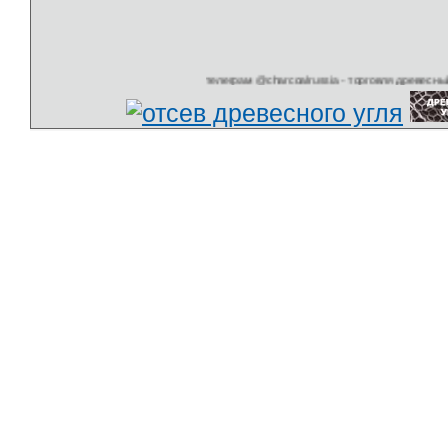
телеграм @charcoalrussia - торговля древесный у