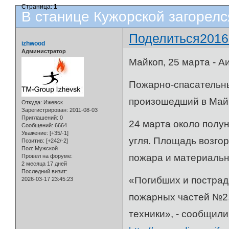
Страница:
1
В станице Кужорской загорелс
Поделиться
2016
izhwood
Администратор
Майкоп, 25 марта - А
Пожарно-спасательн
произошедший в Май
Откуда:
Ижевск
Зарегистрирован
: 2011-08-03
Приглашений:
0
24 марта около полун
Сообщений:
6664
Уважение:
[+35/-1]
угля. Площадь возго
Позитив:
[+242/-2]
Пол:
Мужской
пожара и материальн
Провел на форуме:
2 месяца 17 дней
Последний визит:
«Погибших и пострад
2026-03-17 23:45:23
пожарных частей №2,
техники», - сообщил