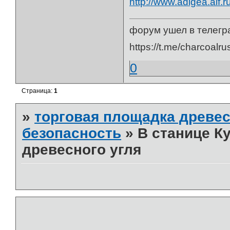
http://www.adigea.aif.
форум ушел в телегр
https://t.me/charcoalru
0
Страница:
1
»
торговая площадка древес
безопасность
»
В станице К
древесного угля