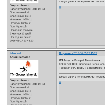
форум ушел в телеграмм: чат торговой
Откуда:
Ижевск
0
Зарегистрирован
: 2011-08-03
Приглашений:
0
Сообщений:
6664
Уважение:
[+35/-1]
Позитив:
[+242/-2]
Пол:
Мужской
Провел на форуме:
2 месяца 17 дней
Последний визит:
2026-03-17 23:45:23
izhwood
Поделиться
2016-06-05 23:15:29
Администратор
ИП Федотов Валерий Михайлович
8-963-220-10-00 менеджер Зеленцова На
Тверская обл, Тверь г, Б.Перемерки, д
форум ушел в телеграмм: чат торговой
Откуда:
Ижевск
0
Зарегистрирован
: 2011-08-03
Приглашений:
0
Сообщений:
6664
Уважение:
[+35/-1]
Позитив:
[+242/-2]
Пол:
Мужской