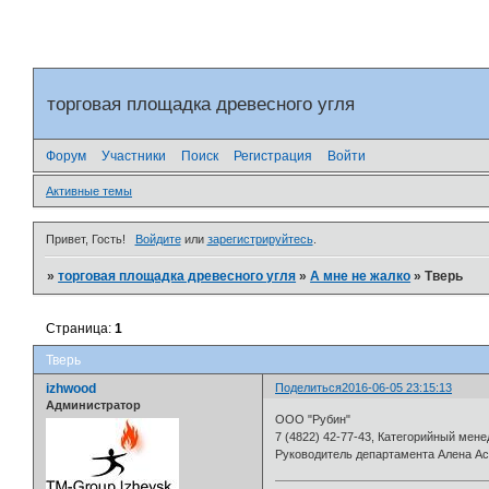
торговая площадка древесного угля
Форум
Участники
Поиск
Регистрация
Войти
Активные темы
Привет, Гость!
Войдите
или
зарегистрируйтесь
.
»
торговая площадка древесного угля
»
А мне не жалко
»
Тверь
Страница:
1
Тверь
izhwood
Поделиться
2016-06-05 23:15:13
Администратор
ООО "Рубин"
7 (4822) 42-77-43, Категорийный менед
Руководитель департамента Алена Аста