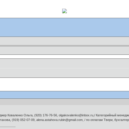
жер Коваленко Ольга, (920) 176-76-56, olgakovalenko@inbox.ru,/ Категорийный менеджер
хова, (919) 052-07-09, alena.astahova.rubin@gmail.com, / по оплатам Твери, бухгалтер