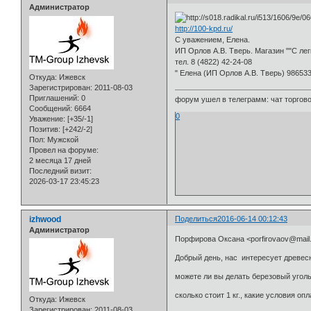
Администратор
http://100-kpd.ru/
С уважением, Елена.
ИП Орлов А.В. Тверь. Магазин ""С ле
тел. 8 (4822) 42-24-08
" Елена (ИП Орлов А.В. Тверь) 98653
Откуда:
Ижевск
Зарегистрирован
: 2011-08-03
Приглашений:
0
форум ушел в телеграмм: чат торговой
Сообщений:
6664
0
Уважение:
[+35/-1]
Позитив:
[+242/-2]
Пол:
Мужской
Провел на форуме:
2 месяца 17 дней
Последний визит:
2026-03-17 23:45:23
izhwood
Поделиться
2016-06-14 00:12:43
Администратор
Порфирова Оксана <porfirovaov@mail
Добрый день, нас интересует древес
можете ли вы делать березовый уголь
сколько стоит 1 кг., какие условия о
Откуда:
Ижевск
Зарегистрирован
: 2011-08-03