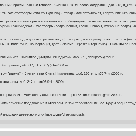
венных, промышленных товаров - Силивончик Вячеслав Федорович, доб. 218, rt_xm01
нты, электротовары, фильтры для воды, товары для автомобиля, спорта, пикника, бани
аны, рюкзаки; маникюрные принадлежности, бижутерия, расчески, зонты, кошельки, ре
тирки и глажки одежды, хоз.товары (ведра, веники, совки, швабры, мусорные ведра), 
 для мальчиков, для девочек, развивающая), товары для новорожденных, текстиль (пос
ень Св. Валентина), консервация, цветы (живые – срезка и горшечка) - Силантьева Нат
ая химия» - Филиппов Дмитрий Геннадьевич, доб. 221, dphilippov@mail.ru
 Викторовна; доб. 217, rt_xm07@ritm2000.ru
ство - Гигиена" - Климентьева Ольга Николаевна; доб. 220, rt_xm05@ritm2000.ru
натольевна; доб. ­247, rt_xm06@ritm2000.ru
по продажам – Немченко Денис Георгиевич, доб.155, dnemchenko@ritm2000.ru
коммерческие предложения и отвечаем на заинтересовавшие нас. Будем рады сотруд
 площадки древесного угля https://t.me/charcoalrussia