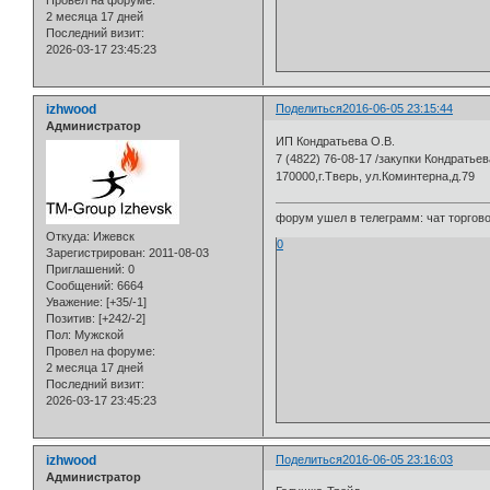
Провел на форуме:
2 месяца 17 дней
Последний визит:
2026-03-17 23:45:23
izhwood
Поделиться
2016-06-05 23:15:44
Администратор
ИП Кондратьева О.В.
7 (4822) 76-08-17 /закупки Кондрать
170000,г.Тверь, ул.Коминтерна,д.79
форум ушел в телеграмм: чат торговой
Откуда:
Ижевск
0
Зарегистрирован
: 2011-08-03
Приглашений:
0
Сообщений:
6664
Уважение:
[+35/-1]
Позитив:
[+242/-2]
Пол:
Мужской
Провел на форуме:
2 месяца 17 дней
Последний визит:
2026-03-17 23:45:23
izhwood
Поделиться
2016-06-05 23:16:03
Администратор