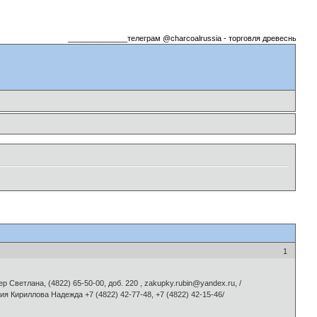
______________телеграм @charcoalrussia - торговля древесный углем__
1
 Светлана, (4822) 65-50-00, доб. 220 , zakupky.rubin@yandex.ru, /
ия Кириллова Надежда +7 (4822) 42-77-48, +7 (4822) 42-15-46/