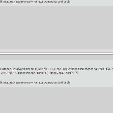
 площадки древесного угля https://t.me/charcoalrussia
талья, floratver@mail.ru, (4822) 48-31-13, доб. 110, ///Менеджер отдела закупки (ТМ S
.28/// 170017, Тверская обл, Тверь г, Б.Перемерки, дом № 28
 площадки древесного угля https://t.me/charcoalrussia