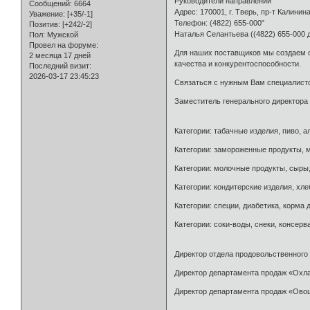
Руководители направлений
Сообщений:
6664
Адрес: 170001, г. Тверь, пр-т Калинин
Уважение:
[+35/-1]
Телефон: (4822) 655-000"
Позитив:
[+242/-2]
Наталья Селантьева ((4822) 655-000 
Пол:
Мужской
Провел на форуме:
Для наших поставщиков мы создаем о
2 месяца 17 дней
качества и конкурентоспособности.
Последний визит:
2026-03-17 23:45:23
Связаться с нужным Вам специалистом
Заместитель генерального директора -
Категории: табачные изделия, пиво, ал
Категории: замороженные продукты, м
Категории: молочные продукты, сыры,
Категории: кондитерские изделия, хлеб
Категории: специи, диабетика, корма 
Категории: соки-воды, снеки, консерва
Директор отдела продовольственного 
Директор департамента продаж «Охлаж
Директор департамента продаж «Овощи-