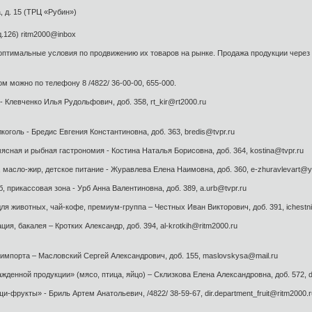
а, д. 15 (ТРЦ «Рубин»)
д.126) ritm2000@inbox
птимальные условия по продвижению их товаров на рынке. Продажа продукции через м
 можно по телефону 8 /4822/ 36-00-00, 655-000.
 Клевченко Илья Рудольфович, доб. 358, rt_kir@rt2000.ru
коголь - Бредис Евгения Константиновна, доб. 363, bredis@tvpr.ru
ясная и рыбная гастрономия - Костина Наталья Борисовна, доб. 364, kostina@tvpr.ru
 масло-жир, детское питание - Журавлева Елена Наимовна, доб. 360, e-zhuravlevart@y
, прикассовая зона - Урб Анна Валентиновна, доб. 389, a.urb@tvpr.ru
для животных, чай-кофе, премиум-группа – Честных Иван Викторович, доб. 391, ichestn
ция, бакалея – Кротких Александр, доб. 394, al-krotkih@ritm2000.ru
импорта – Масловский Сергей Александрович, доб. 155, maslovskysa@mail.ru
денной продукции» (мясо, птица, яйцо) – Склизкова Елена Александровна, доб. 572, d
фрукты» - Бриль Артем Анатольевич, /4822/ 38-59-67, dir.department_fruit@ritm2000.r