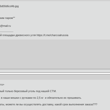
гким паром""
3@mail.ru
 площадки древесного угля https://t.me/charcoalrussia
.ru>
ный только березовый уголь под нашей СТМ.
 в наши мешки с ручками по 2,5 кг и обязательно их прошивать.
платы, можете ли вы осуществлять доставку, какой срок выполнения заказа???