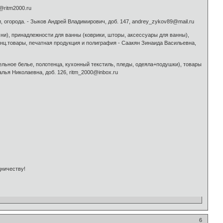
@ritm2000.ru
, огорода. - Зыков Андрей Владимирович, доб. 147, andrey_zykov89@mail.ru
мни), принадлежности для ванны (коврики, шторы, аксессуары для ванны),
канц.товары, печатная продукция и полиграфия - Саакян Зинаида Васильевна,
тельное белье, полотенца, кухонный текстиль, пледы, одеяла+подушки), товары
алья Николаевна, доб. 126, ritm_2000@inbox.ru
ничеству!
6