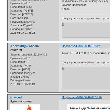
С уважением Вам и Вашему бизнесу,
Приглашений:
0
Оксана Порфирова
Сообщений:
6664
Тверь
Уважение:
[+35/-1]
Позитив:
[+242/-2]
Пол:
Мужской
форум ушел в телеграмм: чат торговой
Провел на форуме:
0
2 месяца 17 дней
Последний визит:
2026-03-17 23:45:23
Александр Львович
Поделиться
2016-06-15 13:13:41
Участник
А мне в ТЕМП 21 ВЕК сказали что Ок
Зарегистрирован
: 2016-04-18
Приглашений:
0
Сообщений:
19
форум ушел в телеграмм: чат торговой
Уважение:
[+4/-0]
0
Позитив:
[+0/-0]
Провел на форуме:
8 часов 9 минут
Последний визит:
2018-01-16 15:31:01
izhwood
Поделиться
2016-06-16 09:31:46
Администратор
Александр Львович написа