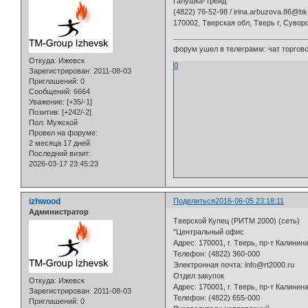
Галушка-Трейд
(4822) 76-52-98 / irina.arbuzova.86@
170002, Тверская обл, Тверь г, Сувор
форум ушел в телеграмм: чат торговой
Откуда:
Ижевск
0
Зарегистрирован
: 2011-08-03
Приглашений:
0
Сообщений:
6664
Уважение:
[+35/-1]
Позитив:
[+242/-2]
Пол:
Мужской
Провел на форуме:
2 месяца 17 дней
Последний визит:
2026-03-17 23:45:23
izhwood
Поделиться
2016-06-05 23:18:11
Администратор
Тверской Купец (РИТМ 2000) (сеть)
"Центральный офис
Адрес: 170001, г. Тверь, пр-т Калинина
Телефон: (4822) 360-000
Электронная почта: info@rt2000.ru
Отдел закупок
Откуда:
Ижевск
Адрес: 170001, г. Тверь, пр-т Калинин
Зарегистрирован
: 2011-08-03
Телефон: (4822) 655-000
Приглашений:
0