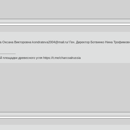
ева Оксана Викторовна kondrateva2004@mail.ru/ Ген. Директор Ботвинко Нина Трофимов
 площадки древесного угля https://t.me/charcoalrussia