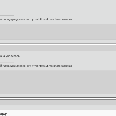
 площадки древесного угля https://t.me/charcoalrussia
сана уволилась.
 площадки древесного угля https://t.me/charcoalrussia
л(а):