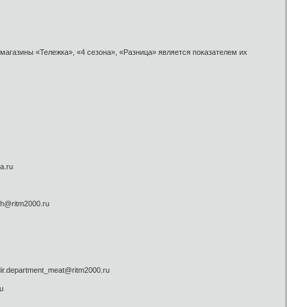
агазины «Тележка», «4 сезона», «Разница» является показателем их
a.ru
ih@ritm2000.ru
ir.department_meat@ritm2000.ru
u