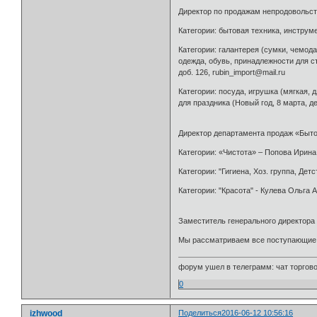
Директор по продажам непродовольст
Категории: бытовая техника, инструме
Категории: галантерея (сумки, чемод
одежда, обувь, принадлежности для с
доб. 126, rubin_import@mail.ru
Категории: посуда, игрушка (мягкая,
для праздника (Новый год, 8 марта, д
Директор департамента продаж «Бытов
Категории: «Чистота» – Попова Ирина
Категории: "Гигиена, Хоз. группа, Дет
Категории: "Красота" - Кулева Ольга А
Заместитель генерального директора 
Мы рассматриваем все поступающие 
форум ушел в телеграмм: чат торговой
0
izhwood
Поделиться
2016-06-12 10:56:16