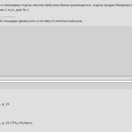
bk.ru /менеджер отдела закупки Арбузова Ирина /руководитель отдела продаж Макарова
ова 1-я ул, дом № 1
 площадки древесного угля https://t.me/charcoalrussia
, д. 19
а, д. 15 (ТРЦ «Рубин»)