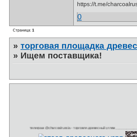
https://t.me/charcoalru
0
Страница:
1
»
торговая площадка древес
»
Ищем поставщика!
телеграм @charcoalrussia - торговля древесный углем______________