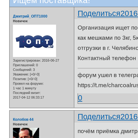
Ищем поставщика!
Поделиться
2016
Дмитрий_ОПТ1000
Новичок
Организация ищет по
как мешками по 3кг, 5
отгрузки в г. Челяби
Контактный телефон 
Зарегистрирован
: 2016-06-27
Приглашений:
0
Сообщений:
3
форум ушел в телегр
Уважение:
[+0/-0]
Позитив:
[+0/-0]
Провел на форуме:
https://t.me/charcoalru
1 час 1 минуту
Последний визит:
0
2017-04-12 06:33:17
Поделиться
2016
Колобов 44
Новичок
почём приёмка дмитри