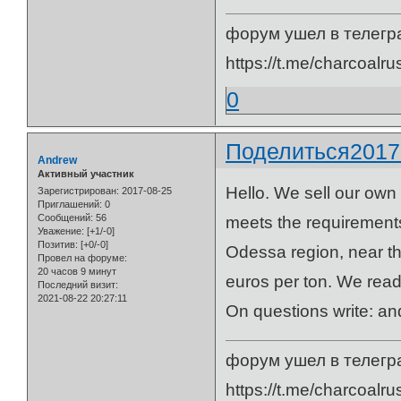
форум ушел в телегр
https://t.me/charcoalru
0
Поделиться
2017
Andrew
Активный участник
Hello. We sell our own
Зарегистрирован
: 2017-08-25
Приглашений:
0
Сообщений:
56
meets the requirements
Уважение:
[+1/-0]
Позитив:
[+0/-0]
Odessa region, near th
Провел на форуме:
20 часов 9 минут
euros per ton. We read
Последний визит:
2021-08-22 20:27:11
On questions write: a
форум ушел в телегр
https://t.me/charcoalru