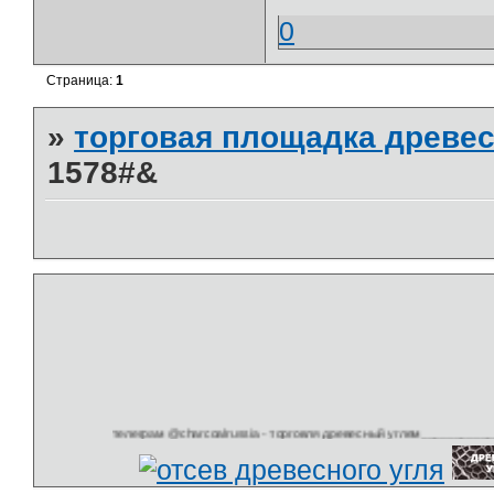
0
Страница:
1
»
торговая площадка древес
&#1578
телеграм @charcoalrussia - торговля древесный углем______________