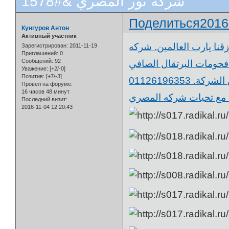
شركه نور المصري &#1578
Поделиться
2016
Кунгуров Антон
Активный участник
قنا يارب العالمين. شركه
Зарегистрирован
: 2011-11-19
Приглашений:
0
Сообщений:
92
حومات البرتقال الصافي
Уважение:
[+2/-0]
Позитив:
[+7/-3]
الخشن وكذلك فحم الجازورين الصافي الخشن. للاستعلام عن الشركة. 01126196353
Провел на форуме:
16 часов 48 минут
Последний визит:
2016-11-04 12:20:43