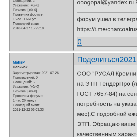
Сообщений:
2
ooogopal@yandex.ru
Уважение:
[+0/-0]
Позитив:
[+0/-0]
Провел на форуме:
форум ушел в телегр
1 час 11 минут
Последний визит:
https://t.me/charcoalru
2018-04-27 15:25:18
0
Поделиться
2021
MaksP
Новичок
ООО "РУСАЛ Кремний 
Зарегистрирован
: 2021-07-26
Приглашений:
0
Сообщений:
6
на ЭТП ТендерПро (ло
Уважение:
[+0/-0]
Позитив:
[+0/-0]
ГОСТ 7657-84) на се
Провел на форуме:
1 час 26 минут
потребность на указа
Последний визит:
2021-12-22 06:03:33
мес).С подробной еж
ЭТП. Обращаю ваше в
качественным харак