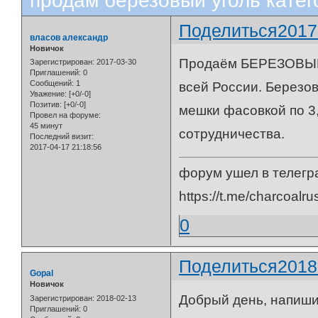
продам березовый уголь катег
Поделиться
2017
власов александр
Новичок
Продаём БЕРЕЗОВЫЙ у
Зарегистрирован
: 2017-03-30
Приглашений:
0
Сообщений:
1
всей России. Березов
Уважение:
[+0/-0]
Позитив:
[+0/-0]
мешки фасовкой по 3,
Провел на форуме:
45 минут
сотрудничества.
Последний визит:
2017-04-17 21:18:56
форум ушел в телегр
https://t.me/charcoalru
0
Поделиться
2018
Gopal
Новичок
Добрый день, напишит
Зарегистрирован
: 2018-02-13
Приглашений:
0