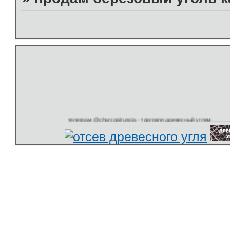
телеграм @charcoalrussia - торговля древесный углем__________