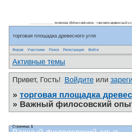
______________телеграм @charcoalrussia - торговля древесный угл
торговая площадка древесного угля
Форум
Участники
Поиск
Регистрация
Войти
Активные темы
Привет, Гость!
Войдите
или
зарег
»
торговая площадка древес
»
Важный филосовский опы
Страница:
1