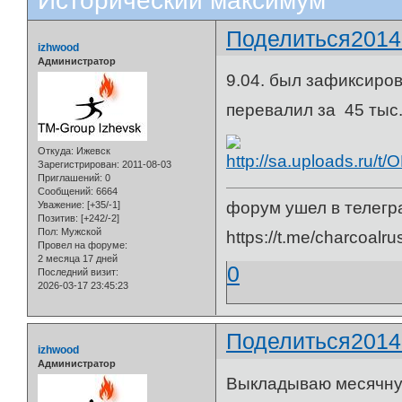
Исторический максимум
Поделиться
2014
izhwood
Администратор
9.04. был зафиксиро
перевалил за 45 тыс.
Откуда:
Ижевск
Зарегистрирован
: 2011-08-03
Приглашений:
0
Сообщений:
6664
форум ушел в телегр
Уважение:
[+35/-1]
Позитив:
[+242/-2]
Пол:
Мужской
https://t.me/charcoalru
Провел на форуме:
2 месяца 17 дней
0
Последний визит:
2026-03-17 23:45:23
Поделиться
2014
izhwood
Администратор
Выкладываю месячную