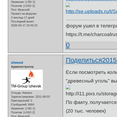
Уважение:
[+35/-1]
Позитив:
[+242/-2]
Пол:
Мужской
Провел на форуме:
2 месяца 17 дней
Последний визит:
форум ушел в телегр
2026-03-17 23:45:23
https://t.me/charcoalru
0
Поделиться
2015
izhwood
Администратор
Если посмотреть коли
"древесный уголь" в
Откуда:
Ижевск
Зарегистрирован
: 2011-08-03
Приглашений:
0
По факту, получается
Сообщений:
6664
Уважение:
[+35/-1]
(20 тыс. человек)
Позитив:
[+242/-2]
Пол:
Мужской