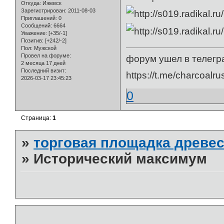
Откуда:
Ижевск
Зарегистрирован
: 2011-08-03
Приглашений:
0
Сообщений:
6664
Уважение:
[+35/-1]
Позитив:
[+242/-2]
Пол:
Мужской
Провел на форуме:
форум ушел в телегр
2 месяца 17 дней
Последний визит:
https://t.me/charcoalru
2026-03-17 23:45:23
0
Страница:
1
»
торговая площадка древес
»
Исторический максимум