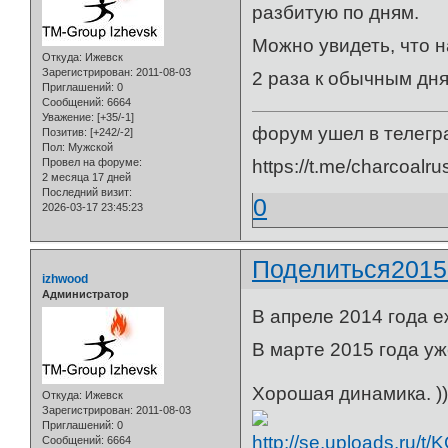
разбитую по дням.
Можно увидеть, что 
Откуда:
Ижевск
Зарегистрирован
: 2011-08-03
2 раза к обычным дня
Приглашений:
0
Сообщений:
6664
Уважение:
[+35/-1]
форум ушел в телегр
Позитив:
[+242/-2]
Пол:
Мужской
https://t.me/charcoalru
Провел на форуме:
2 месяца 17 дней
Последний визит:
0
2026-03-17 23:45:23
Поделиться
2015
izhwood
Администратор
В апреле 2014 года 
В марте 2015 года уж
Хорошая динамика. ))
Откуда:
Ижевск
Зарегистрирован
: 2011-08-03
Приглашений:
0
Сообщений:
6664