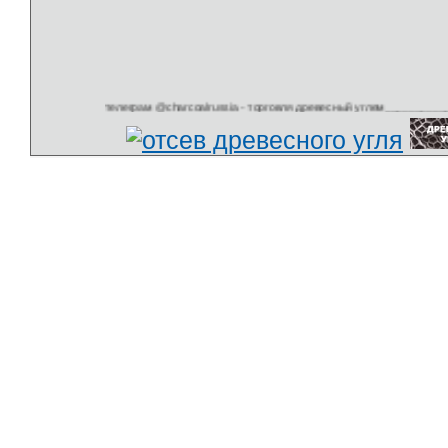
телеграм @charcoalrussia - торговля древесный углем______________