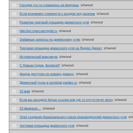
Сегодня что то сломалось на форумах
izhwood
Если возникают сложности с входом под логином
izhwood
Развитие торговой площадки древесного угля
izhwood
http://en.charcoal.mybb.ru
izhwood
Забавные запросы по древесному углю
izhwood
Торговая площадка древесного угля на Яндекс.Директ
izhwood
Исторический максимум
izhwood
С Новым Годом, Коллеги!!!
izhwood
форум доступен по новому домену.
izhwood
Древесный уголь в wordstat.yandex.ru
izhwood
10 мая
izhwood
Если вы находите битые ссылки или где то отсутствует фото
izhwood
23 февраля....
izhwood
Этап создания Национального союза производителей древесного угля
iz
тестовая площадка древесного угля
izhwood