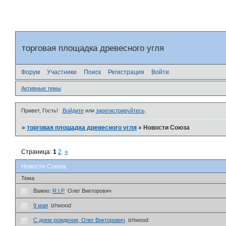
торговая площадка древесного угля
Форум
Участники
Поиск
Регистрация
Войти
Активные темы
Привет, Гость!
Войдите
или
зарегистрируйтесь
.
»
торговая площадка древесного угля
»
Новости Союза
Страница:
1
2
»
Новости Союза
Тема
Важно:
R.I.P
Олег Викторович
9 мая
izhwood
С днем рождения, Олег Викторович
izhwood