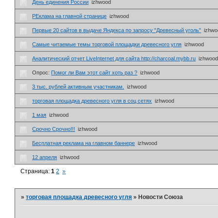
День единения России
izhwood
РЕклама на главной странице
izhwood
Первые 20 сайтов в выдаче Яндекса по запросу "Древесный уголь"
izhwo
Самые читаемые темы торговой площадки древесного угля
izhwood
Аналитический отчет LiveInternet для сайта http://charcoal.mybb.ru
izhwoo
Опрос:
Помог ли Вам этот сайт хоть раз ?
izhwood
3 тыс. рублей активным участникам.
izhwood
торговая площадка древесного угля в соц сетях
izhwood
1 мая
izhwood
Срочно Срочно!!!
izhwood
Бесплатная реклама на главном баннере
izhwood
12 апреля
izhwood
Страница:
1
2
»
»
торговая площадка древесного угля
»
Новости Союза