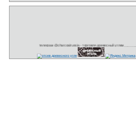
телеграм @charcoalrussia - торговля древесный углем__________