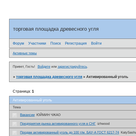
торговая площадка древесного угля
Форум
Участники
Поиск
Регистрация
Войти
Активные темы
Привет, Гость!
Войдите
или
зарегистрируйтесь
.
»
торговая площадка древесного угля
»
Активированный уголь
Страница:
1
Активированный уголь
Тема
Вакансии
ЮЙМИН ЧЖАО
Предприятия рынка активированного угля в СНГ
izhwood
Продам активированный уголь до 100 т/м. БАУ-А ГОСТ 6217-74
KatySash