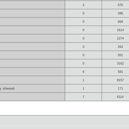
2
575
0
286
0
658
0
1614
0
1274
0
262
0
201
0
3162
6
581
1
8157
я
izhwood
1
171
7
6114