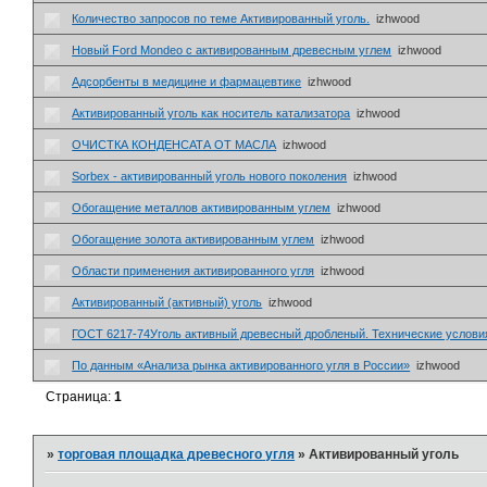
Количество запросов по теме Активированный уголь.
izhwood
Новый Ford Mondeo с активированным древесным углем
izhwood
Адсорбенты в медицине и фармацевтике
izhwood
Активированный уголь как носитель катализатора
izhwood
ОЧИСТКА КОНДЕНСАТА ОТ МАСЛА
izhwood
Sorbex - активированный уголь нового поколения
izhwood
Обогащение металлов активированным углем
izhwood
Обогащение золота активированным углем
izhwood
Области применения активированного угля
izhwood
Активированный (активный) уголь
izhwood
ГОСТ 6217-74Уголь активный древесный дробленый. Технические услови
По данным «Анализа рынка активированного угля в России»
izhwood
Страница:
1
»
торговая площадка древесного угля
»
Активированный уголь