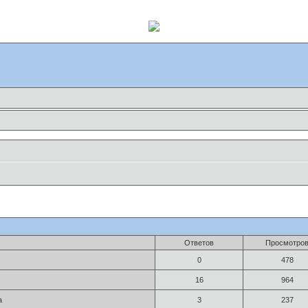
Ответов
Просмотро
0
478
16
964
a
3
237