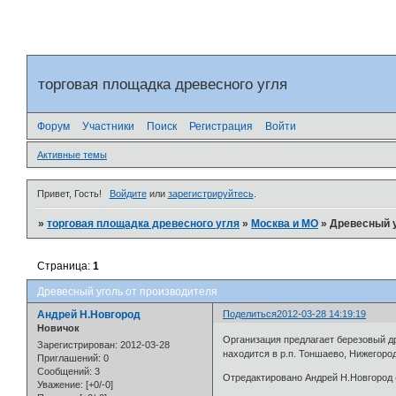
торговая площадка древесного угля
Форум
Участники
Поиск
Регистрация
Войти
Активные темы
Привет, Гость!
Войдите
или
зарегистрируйтесь
.
»
торговая площадка древесного угля
»
Москва и МО
»
Древесный у
Страница:
1
Древесный уголь от производителя
Андрей Н.Новгород
Поделиться
2012-03-28 14:19:19
Новичок
Организация предлагает березовый др
Зарегистрирован
: 2012-03-28
находится в р.п. Тоншаево, Нижегород
Приглашений:
0
Сообщений:
3
Отредактировано Андрей Н.Новгород (
Уважение:
[+0/-0]