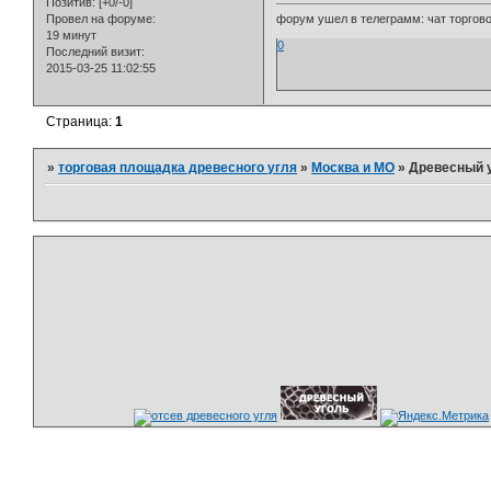
Позитив:
[+0/-0]
Провел на форуме:
форум ушел в телеграмм: чат торговой
19 минут
0
Последний визит:
2015-03-25 11:02:55
Страница:
1
»
торговая площадка древесного угля
»
Москва и МО
»
Древесный у