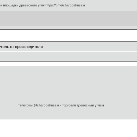
 площадки древесного угля https://t.me/charcoalrussia
голь от производителя
телеграм @charcoalrussia - торговля древесный углем______________