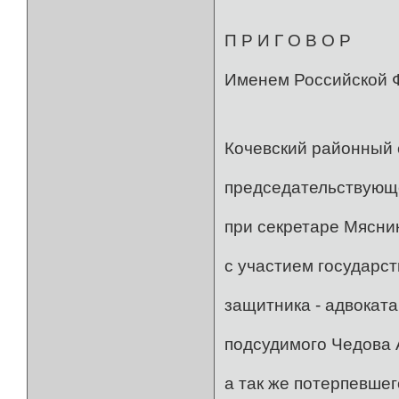
П Р И Г О В О Р
Именем Россий
с. К
Кочевский районный с
председательствующе
при секретаре Мясник
с участием государст
защитника - адвокат
подсудимого Чедова А
а так же потерпевше