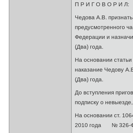
П Р И Г О В О Р И Л:
Чедова А.В. признат
предусмотренного час
Федерации и назначи
(Два) года.
На основании статьи
наказание Чедову А.
(Два) года.
До вступления пригов
подписку о невыезде,
На основании ст. 106
2010 года № 326-ФЗ