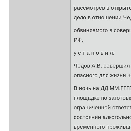
рассмотрев в открыт
дело в отношении Чед
обвиняемого в соверш
РФ,
у с т а н о в и л:
Чедов А.В. совершил
опасного для жизни 
В ночь на ДД.ММ.ГГГ
площадке по заготов
ограниченной ответст
состоянии алкогольн
временного проживан