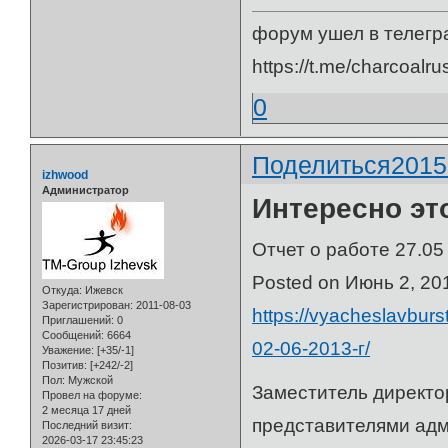
форум ушел в телегр
https://t.me/charcoalru
0
Поделиться
2015
izhwood
Администратор
Интересно это
Отчет о работе 27.05 
Posted on Июнь 2, 20
Откуда:
Ижевск
Зарегистрирован
: 2011-08-03
https://vyacheslavbur
Приглашений:
0
Сообщений:
6664
02-06-2013-г/
Уважение:
[+35/-1]
Позитив:
[+242/-2]
Пол:
Мужской
Заместитель директо
Провел на форуме:
2 месяца 17 дней
представителями адм
Последний визит:
2026-03-17 23:45:23