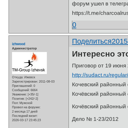
форум ушел в телегр
https://t.me/charcoalru
0
Поделиться
2015
izhwood
Администратор
Интересно это
Приговор от 19 июня 
http://sudact.ru/regul
Откуда:
Ижевск
Зарегистрирован
: 2011-08-03
Кочевский районный с
Приглашений:
0
Сообщений:
6664
Кочёвский районный 
Уважение:
[+35/-1]
Позитив:
[+242/-2]
Пол:
Мужской
Кочёвский районный
Провел на форуме:
2 месяца 17 дней
Последний визит:
Дело
2026-03-17 23:45:23