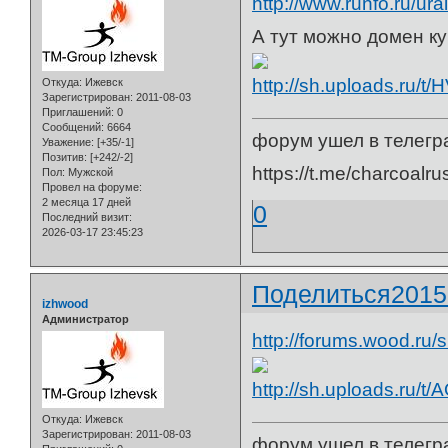
http://www.runfo.ru/ura
А тут можно домен ку
Откуда:
Ижевск
Зарегистрирован
: 2011-08-03
Приглашений:
0
Сообщений:
6664
форум ушел в телегр
Уважение:
[+35/-1]
Позитив:
[+242/-2]
https://t.me/charcoalru
Пол:
Мужской
Провел на форуме:
2 месяца 17 дней
0
Последний визит:
2026-03-17 23:45:23
Поделиться
2015
izhwood
Администратор
http://forums.wood.ru
Откуда:
Ижевск
Зарегистрирован
: 2011-08-03
форум ушел в телегр