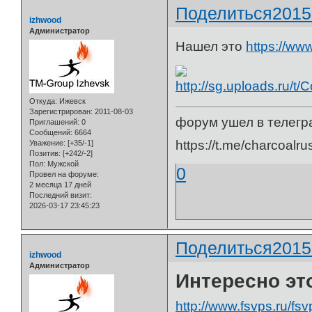
Поделиться
2015
izhwood
Администратор
Нашел это
https://ww
Откуда:
Ижевск
Зарегистрирован
: 2011-08-03
форум ушел в телегр
Приглашений:
0
Сообщений:
6664
https://t.me/charcoalru
Уважение:
[+35/-1]
Позитив:
[+242/-2]
Пол:
Мужской
0
Провел на форуме:
2 месяца 17 дней
Последний визит:
2026-03-17 23:45:23
Поделиться
2015
izhwood
Администратор
Интересно это
http://www.fsvps.ru/fs