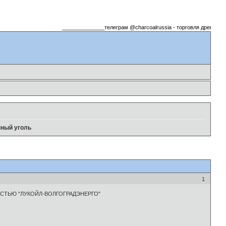
______________телеграм @charcoalrussia - торговля древесный
нный уголь
1
ННОСТЬЮ "ЛУКОЙЛ-ВОЛГОГРАДЭНЕРГО"