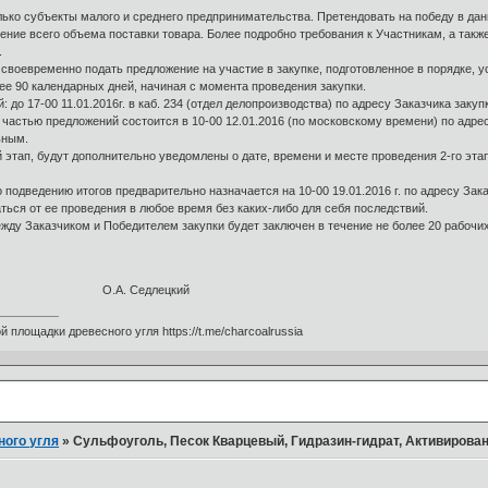
ко субъекты малого и среднего предпринимательства. Претендовать на победу в дан
ение всего объема поставки товара. Более подробно требования к Участникам, а такж
.
воевременно подать предложение на участие в закупке, подготовленное в порядке, у
ее 90 календарных дней, начиная с момента проведения закупки.
 17-00 11.01.2016г. в каб. 234 (отдел делопроизводства) по адресу Заказчика закупк
астью предложений состоится в 10-00 12.01.2016 (по московскому времени) по адрес
ьным.
ап, будут дополнительно уведомлены о дате, времени и месте проведения 2-го этапа
дведению итогов предварительно назначается на 10-00 19.01.2016 г. по адресу Зака
ься от ее проведения в любое время без каких-либо для себя последствий.
ду Заказчиком и Победителем закупки будет заключен в течение не более 20 рабочи
р О.А. Седлецкий
 площадки древесного угля https://t.me/charcoalrussia
ного угля
»
Сульфоуголь, Песок Кварцевый, Гидразин-гидрат, Активирова