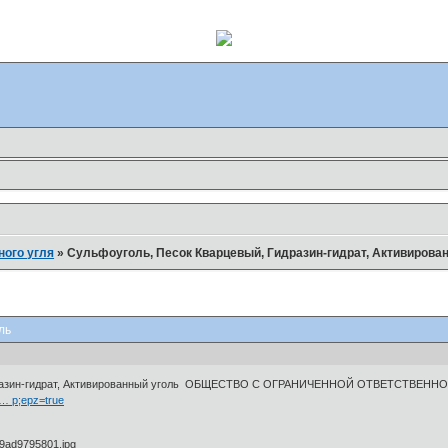
ного угля
»
Сульфоуголь, Песок Кварцевый, Гидразин-гидрат, Активирова
ль
Гидразин-гидрат, Активированный уголь ОБЩЕСТВО С ОГРАНИЧЕННОЙ ОТВЕТСТВЕ
 … p;epz=true