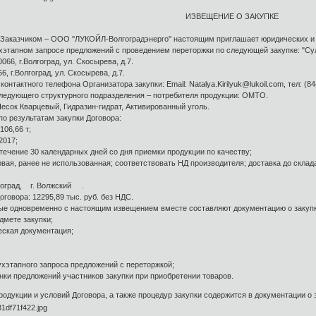
ИЗВЕЩЕНИЕ О ЗАКУПКЕ
казчиком – ООО ''ЛУКОЙЛ-Волгоградэнерго'' настоящим приглашает юридических и 
ухэтапном запросе предложений с проведением переторжки по следующей закупке: "Сул
, г.Волгоград, ул. Скосырева, д.7.
г.Волгоград, ул. Скосырева, д.7.
актного телефона Организатора закупки: Email: Natalya.Kirilyuk@lukoil.com, тел: (84
дующего структурного подразделения – потребителя продукции: ОМТО.
ок Кварцевый, Гидразин-гидрат, Активированный уголь.
результатам закупки Договора:
06,66 т;
2017;
ечение 30 календарных дней со дня приемки продукции по качеству;
я, ранее не использованная; соответствовать НД производителя; доставка до склада
гоград, г. Волжский .
вора: 12295,89 тыс. руб. без НДС.
 одновременно с настоящим извещением вместе составляют документацию о закупк
дмете закупки;
ская документация;
хэтапного запроса предложений с переторжкой;
ки предложений участников закупки при приобретении товаров.
укции и условий Договора, а также процедур закупки содержится в документации о 