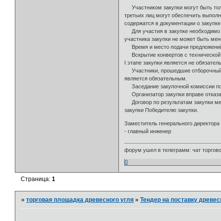
Участником закупки могут быть толь
третьих лиц могут обеспечить выполн
содержатся в документации о закупке
Для участия в закупке необходимо с
участника закупки не может быть мен
Время и место подачи предложений: до
Вскрытие конвертов с технической ч
I этапе закупки является не обязател
Участники, прошедшие отборочный эт
является обязательным.
Заседание закупочной комиссии по по
Организатор закупки вправе отказат
Договор по результатам закупки меж
закупки Победителю закупки.
Заместитель генерального директора
- главный инжене
форум ушел в телеграмм: чат торговой
0
Страница:
1
»
торговая площадка древесного угля
»
Тендер на поставку древес