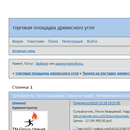
торговая площадка древесного угля
Форум
Участники
Поиск
Регистрация
Войти
Активные темы
Привет, Гость!
Войдите
или
зарегистрируйтесь
.
»
торговая площадка древесного угля
»
Тендер на поставку древес
Страница:
1
Сульфоуголь, Песок Кварцевый, Гидразин-гидрат, Активированный уго
izhwood
Поделиться
2015-12-18 13:27:45
Администратор
Сульфоуголь, Песок Кварцевый, 
http://zakupki.gov.ru/223/purchase/publ
Ценна - 12 295 890,00 руб.