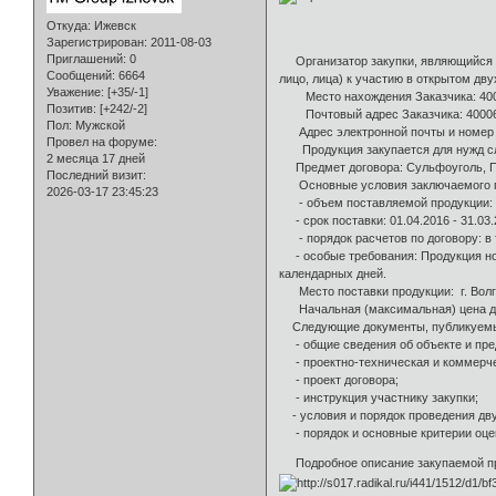
Откуда:
Ижевск
Зарегистрирован
: 2011-08-03
Приглашений:
0
Организатор закупки, являющийся За
Сообщений:
6664
лицо, лица) к участию в открытом дв
Уважение:
[+35/-1]
Место нахождения Заказчика: 400066
Позитив:
[+242/-2]
Почтовый адрес Заказчика: 400066, 
Пол:
Мужской
Адрес электронной почты и номер конт
Провел на форуме:
Продукция закупается для нужд сле
2 месяца 17 дней
Предмет договора: Сульфоуголь, Пес
Последний визит:
Основные условия заключаемого по 
2026-03-17 23:45:23
- объем поставляемой продукции: 1
- срок поставки: 01.04.2016 - 31.03.
- порядок расчетов по договору: в т
- особые требования: Продукция нова
календарных дней.
Место поставки продукции: г. Вол
Начальная (максимальная) цена дого
Следующие документы, публикуемые
- общие сведения об объекте и пре
- проектно-техническая и коммерче
- проект договора;
- инструкция участнику закупки;
- условия и порядок проведения дву
- порядок и основные критерии оцен
Подробное описание закупаемой прод