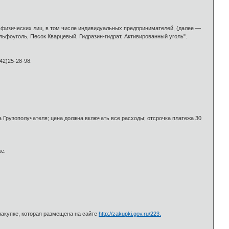
физических лиц, в том числе индивидуальных предпринимателей, (далее —
ьфоуголь, Песок Кварцевый, Гидразин-гидрат, Активированный уголь".
42)25-28-98.
 Грузополучателя; цена должна включать все расходы; отсрочка платежа 30
е:
закупке, которая размещена на сайте
http://zakupki.gov.ru/223.