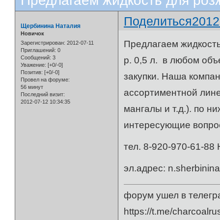
Предлагаем жидкость для розж
Поделиться
2012
Щербинина Наталия
Новичок
Предлагаем жидкость
Зарегистрирован
: 2012-07-11
Приглашений:
0
Сообщений:
3
р. 0,5 л. в любом об
Уважение:
[+0/-0]
Позитив:
[+0/-0]
закупки. Наша компа
Провел на форуме:
56 минут
ассортиментной линей
Последний визит:
2012-07-12 10:34:35
мангалы и т.д.). по н
интересующие вопрос
тел. 8-920-970-61-88
эл.адрес: n.sherbini
форум ушел в телегр
https://t.me/charcoalru