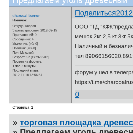
Предлагаем уголь древесный
Поделиться
2012
charcoal-burner
Новичок
ООО "ТД "КФК"предла
Откуда:
Ковров
Зарегистрирован
: 2012-09-15
Приглашений:
0
мешок 2кг 2,5 кг 3кг 5
Сообщений:
4
Уважение:
[+0/-0]
Наличный и безналич
Позитив:
[+0/-0]
Пол:
Мужской
тел 89066156020,89
Возраст:
52
[1973-08-07]
Провел на форуме:
1 час 2 минуты
Последний визит:
форум ушел в телегр
2012-11-18 13:56:54
https://t.me/charcoalru
0
Страница:
1
»
торговая площадка древес
»
Предлагаем уголь древес