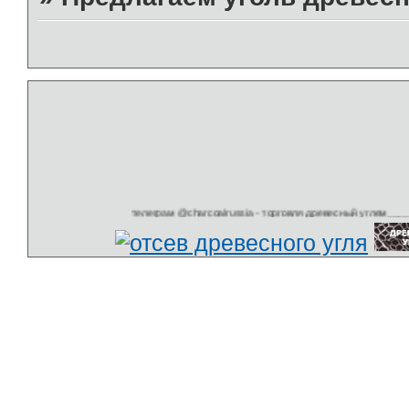
телеграм @charcoalrussia - торговля древесный углем_______