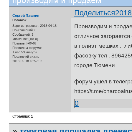
производим и продаем
Поделиться
2018
Сергей Пашкин
Новичок
Производим и продае
Зарегистрирован
: 2018-04-18
Приглашений:
0
Сообщений:
3
отличное загорается 
Уважение:
[+0/-0]
Позитив:
[+0/-0]
в полиэт мешках , ли
Провел на форуме:
1 час 53 минуты
фасовку тел . 8964
Последний визит:
2018-05-18 18:57:52
городе Тюмени
форум ушел в телегр
https://t.me/charcoalru
0
Страница:
1
»
торговая площадка древес