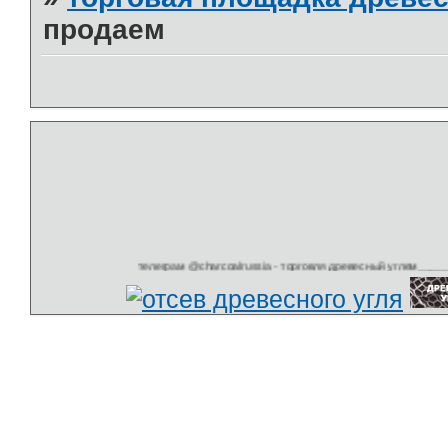
продаем
телеграм @charcoalrussia - торговля древесный углем________