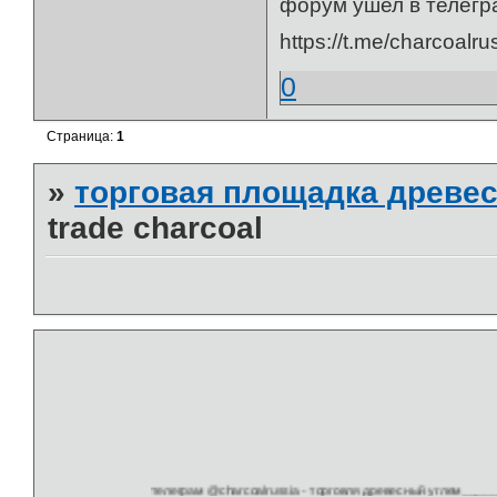
форум ушел в телегр
https://t.me/charcoalru
0
Страница:
1
»
торговая площадка древес
trade charcoal
телеграм @charcoalrussia - торговля древесный углем_________