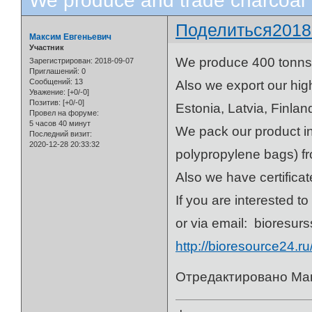
We produce and trade charcoal
Поделиться
2018
Максим Евгеньевич
Участник
We produce 400 tonns 
Зарегистрирован
: 2018-09-07
Приглашений:
0
Сообщений:
13
Also we export our hig
Уважение:
[+0/-0]
Позитив:
[+0/-0]
Estonia, Latvia, Finla
Провел на форуме:
5 часов 40 минут
We pack our product in
Последний визит:
2020-12-28 20:33:32
polypropylene bags) fr
Also we have certifica
If you are interested 
or via email: bioresu
http://bioresource24.ru
Отредактировано Мак