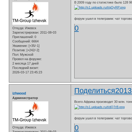
В 2009 году по статистике было 128 96
форум ушел в телеграмм: чат торговой
0
Откуда:
Ижевск
Зарегистрирован
: 2011-08-03
Приглашений:
0
Сообщений:
6664
Уважение:
[+35/-1]
Позитив:
[+242/-2]
Пол:
Мужской
Провел на форуме:
2 месяца 17 дней
Последний визит:
2026-03-17 23:45:23
Поделиться
2013
izhwood
Администратор
Всего Африка производит 30 млн. тон
форум ушел в телеграмм: чат торговой
0
Откуда:
Ижевск
Зарегистрирован
: 2011-08-03