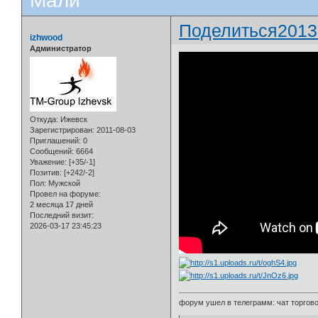
Мали
Поделиться
2013
izhwood
Администратор
Откуда:
Ижевск
Зарегистрирован
: 2011-08-03
Приглашений:
0
Сообщений:
6664
Уважение:
[+35/-1]
Позитив:
[+242/-2]
Пол:
Мужской
Провел на форуме:
2 месяца 17 дней
Последний визит:
2026-03-17 23:45:23
форум ушел в телеграмм: чат торговой