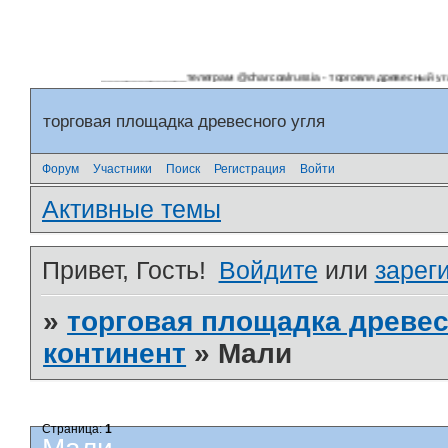
______________телеграм @charcoalrussia - торговля древесный угл
торговая площадка древесного угля
Форум
Участники
Поиск
Регистрация
Войти
Активные темы
Привет, Гость!
Войдите
или
зарег
»
торговая площадка древес
континент
»
Мали
Страница:
1